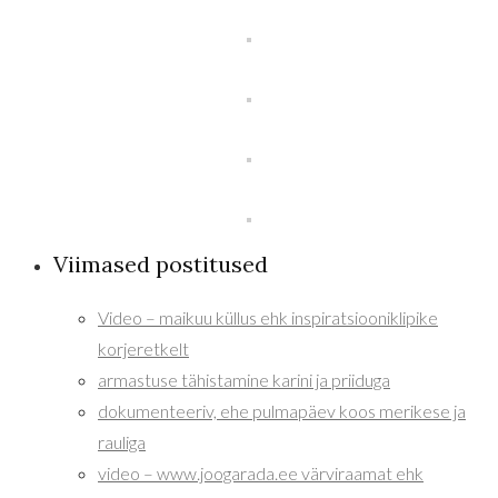
Viimased postitused
Video – maikuu küllus ehk inspiratsiooniklipike
korjeretkelt
armastuse tähistamine karini ja priiduga
dokumenteeriv, ehe pulmapäev koos merikese ja
rauliga
video – www.joogarada.ee värviraamat ehk