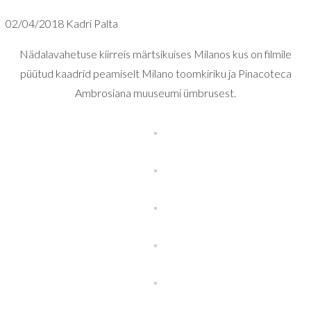
02/04/2018
Kadri Palta
Nädalavahetuse kiirreis märtsikuises Milanos kus on filmile
püütud kaadrid peamiselt Milano toomkiriku ja Pinacoteca
Ambrosiana muuseumi ümbrusest.