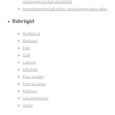
südamega loodud värvipildid
peredokumentaali video caroli perega anija vallas
Rubriigid
Avaldatud
Buduaar
Film
Golf
Lapsed
Lifestyle
Paar ja pulm
Pere ja ootus
Portree
Uncategorized
Video