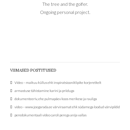
The tree and the golfer.
Ongoing personal project.
VIIMASED POSTITUSED
Video – maikuu küllus ehk inspiratsiooniklipike korjeretkelt
armastuse tähistamine karini ja priiduga
dokumenteeriv, ehe pulmapäev koos merikese ja rauliga
video – www.joogarada.ee värviraamat ehk südamega loodud värvipildid
peredokumentaali video caroli perega anija vallas