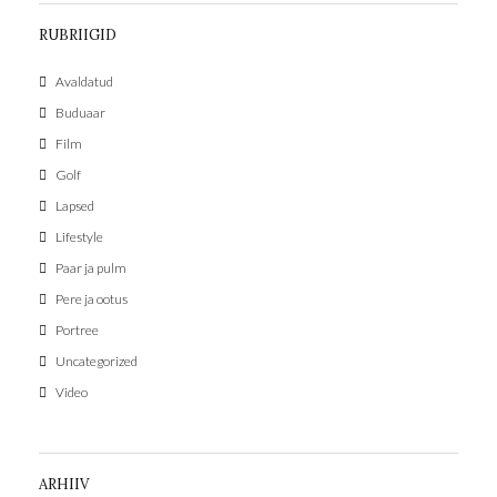
RUBRIIGID
Avaldatud
Buduaar
Film
Golf
Lapsed
Lifestyle
Paar ja pulm
Pere ja ootus
Portree
Uncategorized
Video
ARHIIV