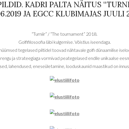
PILDID. KADRI PALTA NÄITUS “TURNI
06.2019 JA EGCC KLUBIMAJAS JUULI 
“Turniir” / “The tournament” 2018.
Golfifilosoofia läbi kulgemise. Võistlus iseendaga.
üümsed tegelased piltidel toovad nähtavale golfi dünaamilise isel
rengu ja strateegiaga vormivad peategelased endile unikaalse eesmä
utsed, lahendused, eneseületamine, looduskaunid maastikud on innus