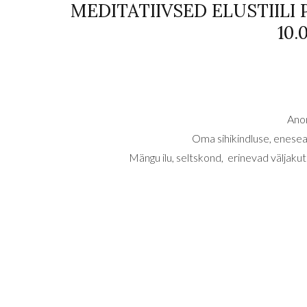
MEDITATIIVSED ELUSTIILI 
10.
Anon
Oma sihikindluse, enesea
Mängu ilu, seltskond, erinevad väljak