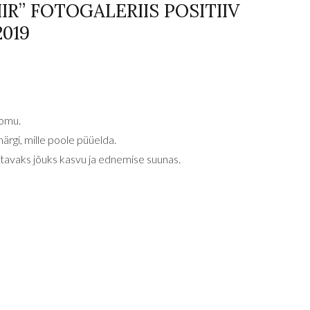
IR” FOTOGALERIIS POSITIIV
2019
oomu.
rgi, mille poole püüelda.
tavaks jõuks kasvu ja ednemise suunas.