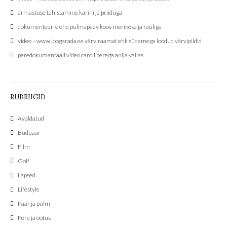
armastuse tähistamine karini ja priiduga
dokumenteeriv, ehe pulmapäev koos merikese ja rauliga
video – www.joogarada.ee värviraamat ehk südamega loodud värvipildid
peredokumentaali video caroli perega anija vallas
RUBRIIGID
Avaldatud
Buduaar
Film
Golf
Lapsed
Lifestyle
Paar ja pulm
Pere ja ootus