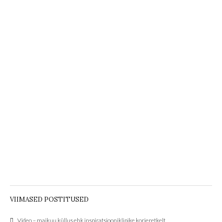
VIIMASED POSTITUSED
Video – maikuu küllus ehk inspiratsiooniklipike korjeretkelt