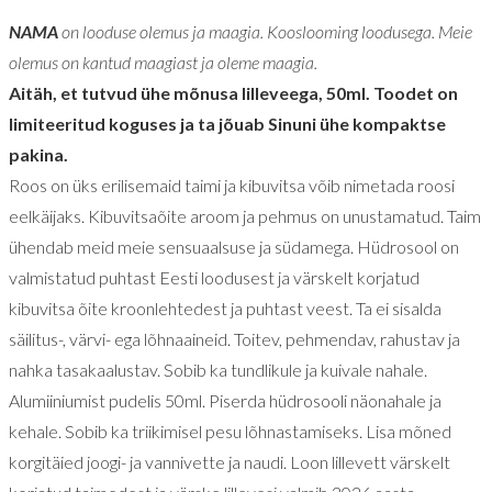
NAMA
on looduse olemus ja maagia. Kooslooming loodusega. Meie
olemus on kantud maagiast ja oleme maagia.
Aitäh, et tutvud ühe mõnusa lilleveega, 50ml. Toodet on
limiteeritud koguses ja ta jõuab Sinuni ühe kompaktse
pakina.
Roos on üks erilisemaid taimi ja kibuvitsa võib nimetada roosi
eelkäijaks. Kibuvitsaõite aroom ja pehmus on unustamatud. Taim
ühendab meid meie sensuaalsuse ja südamega. Hüdrosool on
valmistatud puhtast Eesti loodusest ja värskelt korjatud
kibuvitsa õite kroonlehtedest ja puhtast veest. Ta ei sisalda
säilitus-, värvi- ega lõhnaaineid. Toitev, pehmendav, rahustav ja
nahka tasakaalustav. Sobib ka tundlikule ja kuivale nahale.
Alumiiniumist pudelis 50ml. Piserda hüdrosooli näonahale ja
kehale. Sobib ka triikimisel pesu lõhnastamiseks. Lisa mõned
korgitäied joogi- ja vannivette ja naudi. Loon lillevett värskelt