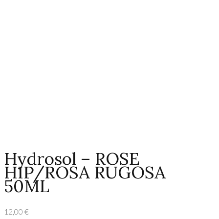
Hydrosol – ROSE
HIP/ROSA RUGOSA
50ML
12,00
€