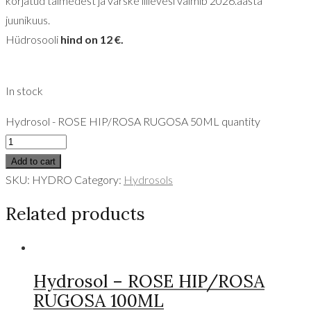
korjatud taimedest ja värske lillevesi valmib 2026.aasta
juunikuus.
Hüdrosooli
hind on 12 €.
In stock
Hydrosol - ROSE HIP/ROSA RUGOSA 50ML quantity
Add to cart
SKU:
HYDRO
Category:
Hydrosols
Related products
Hydrosol – ROSE HIP/ROSA
RUGOSA 100ML